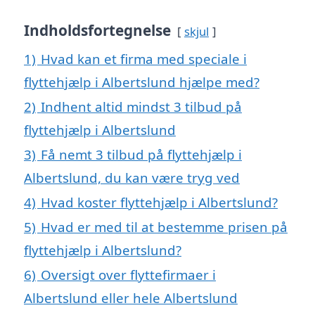
Indholdsfortegnelse
skjul
1)
Hvad kan et firma med speciale i
flyttehjælp i Albertslund hjælpe med?
2)
Indhent altid mindst 3 tilbud på
flyttehjælp i Albertslund
3)
Få nemt 3 tilbud på flyttehjælp i
Albertslund, du kan være tryg ved
4)
Hvad koster flyttehjælp i Albertslund?
5)
Hvad er med til at bestemme prisen på
flyttehjælp i Albertslund?
6)
Oversigt over flyttefirmaer i
Albertslund eller hele Albertslund