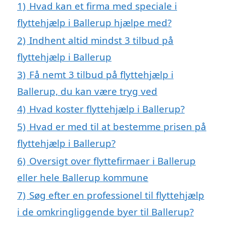
1)
Hvad kan et firma med speciale i
flyttehjælp i Ballerup hjælpe med?
2)
Indhent altid mindst 3 tilbud på
flyttehjælp i Ballerup
3)
Få nemt 3 tilbud på flyttehjælp i
Ballerup, du kan være tryg ved
4)
Hvad koster flyttehjælp i Ballerup?
5)
Hvad er med til at bestemme prisen på
flyttehjælp i Ballerup?
6)
Oversigt over flyttefirmaer i Ballerup
eller hele Ballerup kommune
7)
Søg efter en professionel til flyttehjælp
i de omkringliggende byer til Ballerup?