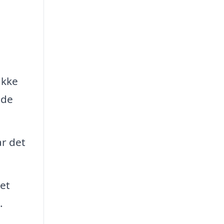
akke
nde
ar det
et
.