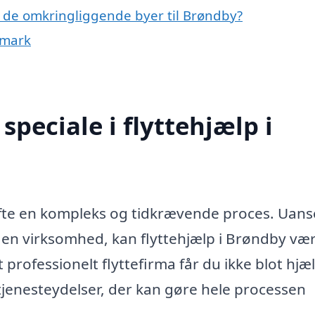
p i de omkringliggende byer til Brøndby?
nmark
peciale i flyttehjælp i
t ofte en kompleks og tidkrævende proces. Uan
ler en virksomhed, kan flyttehjælp i Brøndby væ
rofessionelt flyttefirma får du ikke blot hjælp
tjenesteydelser, der kan gøre hele processen