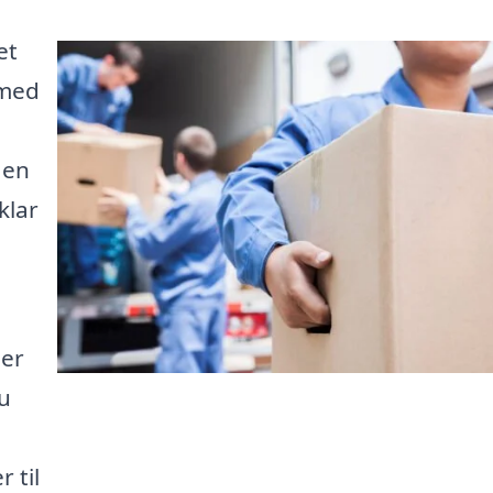
et
 med
 en
klar
ler
u
 til