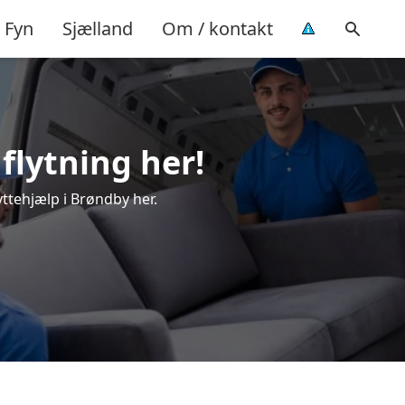
Fyn
Sjælland
Om / kontakt
 flytning her!
yttehjælp i Brøndby her.