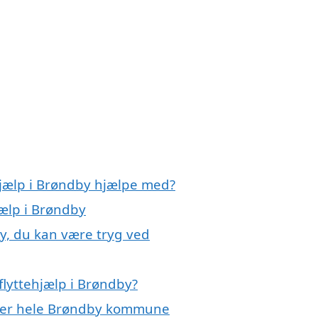
hjælp i Brøndby hjælpe med?
jælp i Brøndby
by, du kan være tryg ved
flyttehjælp i Brøndby?
eller hele Brøndby kommune