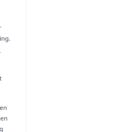
r
ing.
r
t
men
 en
og