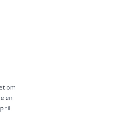
set om
re en
 til