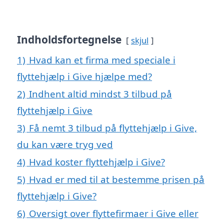
Indholdsfortegnelse
skjul
1)
Hvad kan et firma med speciale i
flyttehjælp i Give hjælpe med?
2)
Indhent altid mindst 3 tilbud på
flyttehjælp i Give
3)
Få nemt 3 tilbud på flyttehjælp i Give,
du kan være tryg ved
4)
Hvad koster flyttehjælp i Give?
5)
Hvad er med til at bestemme prisen på
flyttehjælp i Give?
6)
Oversigt over flyttefirmaer i Give eller