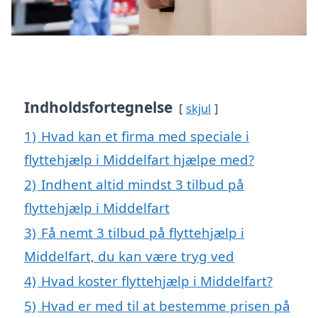
Indholdsfortegnelse
skjul
1)
Hvad kan et firma med speciale i
flyttehjælp i Middelfart hjælpe med?
2)
Indhent altid mindst 3 tilbud på
flyttehjælp i Middelfart
3)
Få nemt 3 tilbud på flyttehjælp i
Middelfart, du kan være tryg ved
4)
Hvad koster flyttehjælp i Middelfart?
5)
Hvad er med til at bestemme prisen på