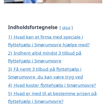
Indholdsfortegnelse
skjul
1)
Hvad kan et firma med speciale i
flyttehjælp i Smørumovre hjælpe med?
2)
Indhent altid mindst 3 tilbud på
flyttehjælp i Smørumovre
3)
Få nemt 3 tilbud på flyttehjælp i
Smørumovre, du kan være tryg ved
4)
Hvad koster flyttehjælp i Smørumovre?
5)
Hvad er med til at bestemme prisen på
flyttehjælp i Smørumovre?