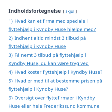
Indholdsfortegnelse
skjul
1)
Hvad kan et firma med speciale i
flyttehjælp i Kyndby Huse hjælpe med?
2)
Indhent altid mindst 3 tilbud på
flyttehjælp i Kyndby Huse
3)
Få nemt 3 tilbud på flyttehjælp i
Kyndby Huse, du kan være tryg ved
4)
Hvad koster flyttehjælp i Kyndby Huse?
5)
Hvad er med til at bestemme prisen på
flyttehjælp i Kyndby Huse?
6)
Oversigt over flyttefirmaer i Kyndby
Huse eller hele Frederikssund kommune