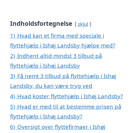
Indholdsfortegnelse
skjul
1)
Hvad kan et firma med speciale i
flyttehjælp i Ishøj Landsby hjælpe med?
2)
Indhent altid mindst 3 tilbud på
flyttehjælp i Ishøj Landsby
3)
Få nemt 3 tilbud på flyttehjælp i Ishøj
Landsby, du kan være tryg ved
4)
Hvad koster flyttehjælp i Ishøj Landsby?
5)
Hvad er med til at bestemme prisen på
flyttehjælp i Ishøj Landsby?
6)
Oversigt over flyttefirmaer i Ishøj