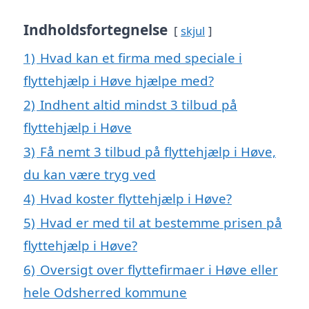
Indholdsfortegnelse
skjul
1)
Hvad kan et firma med speciale i
flyttehjælp i Høve hjælpe med?
2)
Indhent altid mindst 3 tilbud på
flyttehjælp i Høve
3)
Få nemt 3 tilbud på flyttehjælp i Høve,
du kan være tryg ved
4)
Hvad koster flyttehjælp i Høve?
5)
Hvad er med til at bestemme prisen på
flyttehjælp i Høve?
6)
Oversigt over flyttefirmaer i Høve eller
hele Odsherred kommune