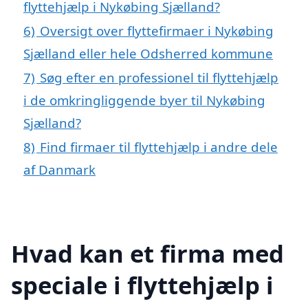
flyttehjælp i Nykøbing Sjælland?
6)
Oversigt over flyttefirmaer i Nykøbing
Sjælland eller hele Odsherred kommune
7)
Søg efter en professionel til flyttehjælp
i de omkringliggende byer til Nykøbing
Sjælland?
8)
Find firmaer til flyttehjælp i andre dele
af Danmark
Hvad kan et firma med
speciale i flyttehjælp i