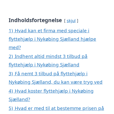
Indholdsfortegnelse
skjul
1)
Hvad kan et firma med speciale i
flyttehjælp i Nykøbing Sjælland hjælpe
med?
2)
Indhent altid mindst 3 tilbud på
flyttehjælp i Nykøbing Sjælland
3)
Få nemt 3 tilbud på flyttehjælp i
Nykøbing Sjælland, du kan være tryg ved
4)
Hvad koster flyttehjælp i Nykøbing
Sjælland?
5)
Hvad er med til at bestemme prisen på