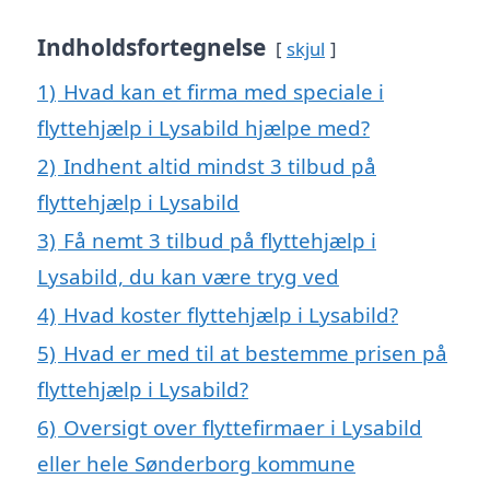
Indholdsfortegnelse
skjul
1)
Hvad kan et firma med speciale i
flyttehjælp i Lysabild hjælpe med?
2)
Indhent altid mindst 3 tilbud på
flyttehjælp i Lysabild
3)
Få nemt 3 tilbud på flyttehjælp i
Lysabild, du kan være tryg ved
4)
Hvad koster flyttehjælp i Lysabild?
5)
Hvad er med til at bestemme prisen på
flyttehjælp i Lysabild?
6)
Oversigt over flyttefirmaer i Lysabild
eller hele Sønderborg kommune