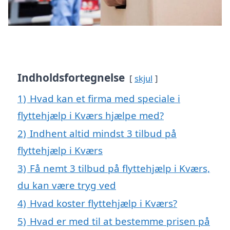
Indholdsfortegnelse
skjul
1)
Hvad kan et firma med speciale i
flyttehjælp i Kværs hjælpe med?
2)
Indhent altid mindst 3 tilbud på
flyttehjælp i Kværs
3)
Få nemt 3 tilbud på flyttehjælp i Kværs,
du kan være tryg ved
4)
Hvad koster flyttehjælp i Kværs?
5)
Hvad er med til at bestemme prisen på