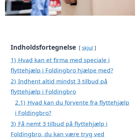
Indholdsfortegnelse
skjul
1)
Hvad kan et firma med speciale i
flyttehjælp i Foldingbro hjælpe med?
2)
Indhent altid mindst 3 tilbud på
flyttehjælp i Foldingbro
2.1)
Hvad kan du forvente fra flyttehjælp
i Foldingbro?
3)
Få nemt 3 tilbud på flyttehjælp i
Foldingbro, du kan være tryg ved