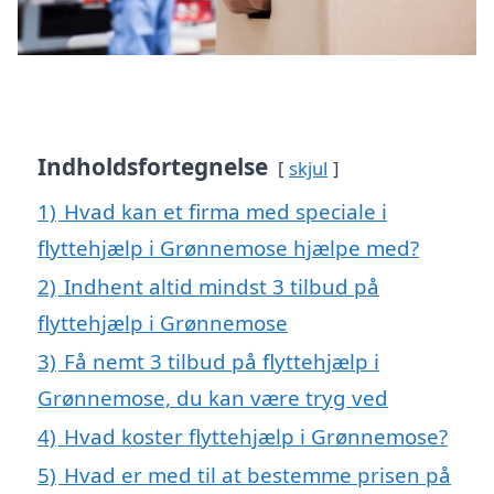
Indholdsfortegnelse
skjul
1)
Hvad kan et firma med speciale i
flyttehjælp i Grønnemose hjælpe med?
2)
Indhent altid mindst 3 tilbud på
flyttehjælp i Grønnemose
3)
Få nemt 3 tilbud på flyttehjælp i
Grønnemose, du kan være tryg ved
4)
Hvad koster flyttehjælp i Grønnemose?
5)
Hvad er med til at bestemme prisen på