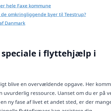
eller hele Faxe kommune
 i de omkringliggende byer til Teestrup?
e af Danmark
peciale i flyttehjælp i
rtigt blive en overvældende opgave. Her kom
en uvurderlig ressource. Uanset om du er på vej
 en ny fase af livet et andet sted, er der mang
ionelle flyttefirmaer kan assistere dig.