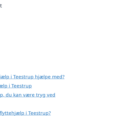
t
hjælp i Teestrup hjælpe med?
jælp i Teestrup
up, du kan være tryg ved
lyttehjælp i Teestrup?