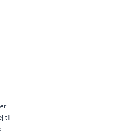
mer
 til
e