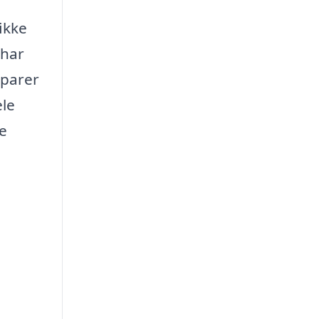
ikke
 har
sparer
ele
ye