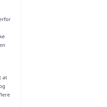
erfor
kke
den
t at
 og
flere