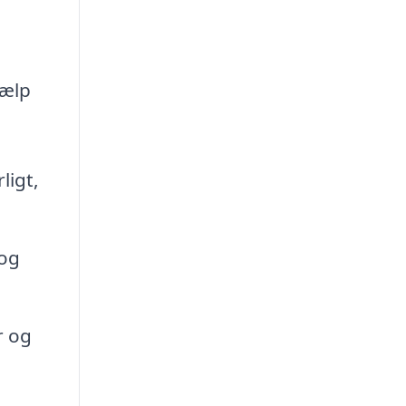
jælp
ligt,
 og
r og