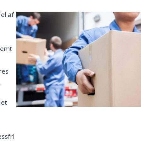
el af
nemt
res
.
det
ssfri