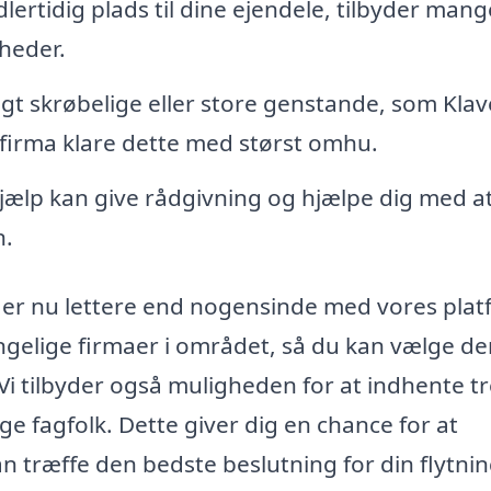
lertidig plads til dine ejendele, tilbyder mang
heder.
igt skrøbelige eller store genstande, som Klav
et firma klare dette med størst omhu.
hjælp kan give rådgivning og hjælpe dig med a
n.
rup er nu lettere end nogensinde med vores plat
ngelige firmaer i området, så du kan vælge d
 Vi tilbyder også muligheden for at indhente t
ige fagfolk. Dette giver dig en chance for at
n træffe den bedste beslutning for din flytnin