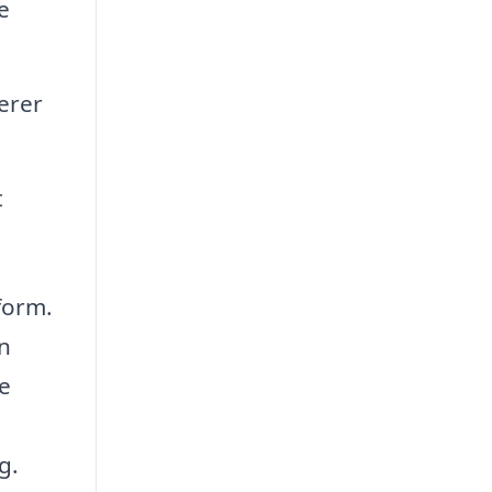
e
erer
t
form.
en
re
g.