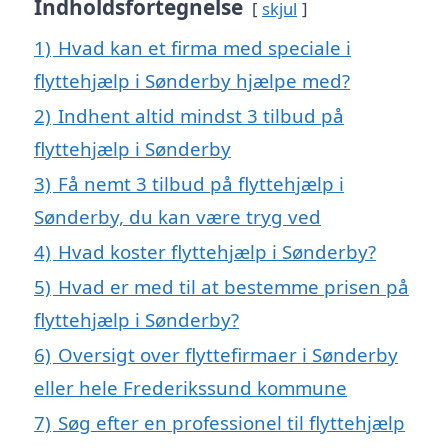
Indholdsfortegnelse
skjul
1)
Hvad kan et firma med speciale i
flyttehjælp i Sønderby hjælpe med?
2)
Indhent altid mindst 3 tilbud på
flyttehjælp i Sønderby
3)
Få nemt 3 tilbud på flyttehjælp i
Sønderby, du kan være tryg ved
4)
Hvad koster flyttehjælp i Sønderby?
5)
Hvad er med til at bestemme prisen på
flyttehjælp i Sønderby?
6)
Oversigt over flyttefirmaer i Sønderby
eller hele Frederikssund kommune
7)
Søg efter en professionel til flyttehjælp