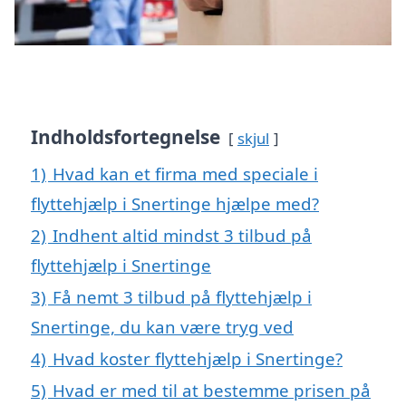
Indholdsfortegnelse
skjul
1)
Hvad kan et firma med speciale i
flyttehjælp i Snertinge hjælpe med?
2)
Indhent altid mindst 3 tilbud på
flyttehjælp i Snertinge
3)
Få nemt 3 tilbud på flyttehjælp i
Snertinge, du kan være tryg ved
4)
Hvad koster flyttehjælp i Snertinge?
5)
Hvad er med til at bestemme prisen på