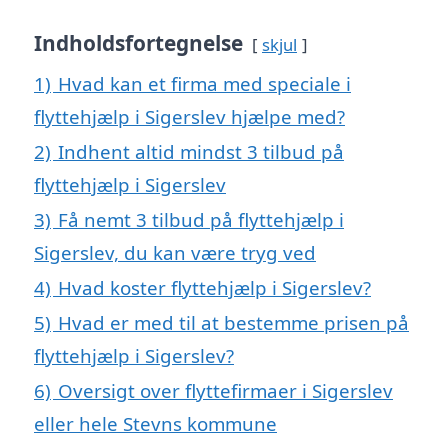
Indholdsfortegnelse
skjul
1)
Hvad kan et firma med speciale i
flyttehjælp i Sigerslev hjælpe med?
2)
Indhent altid mindst 3 tilbud på
flyttehjælp i Sigerslev
3)
Få nemt 3 tilbud på flyttehjælp i
Sigerslev, du kan være tryg ved
4)
Hvad koster flyttehjælp i Sigerslev?
5)
Hvad er med til at bestemme prisen på
flyttehjælp i Sigerslev?
6)
Oversigt over flyttefirmaer i Sigerslev
eller hele Stevns kommune