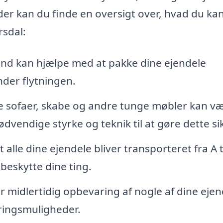
er kan du finde en oversigt over, hvad du ka
rsdal:
ænd kan hjælpe med at pakke dine ejendele
under flytningen.
te sofaer, skabe og andre tunge møbler kan v
dvendige styrke og teknik til at gøre dette si
 alle dine ejendele bliver transporteret fra A ti
 beskytte dine ting.
 midlertidig opbevaring af nogle af dine ejen
ringsmuligheder.