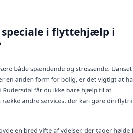
peciale i flyttehjælp i
?
et være både spændende og stressende. Uanse
ller en anden form for bolig, er det vigtigt at h
 Rudersdal får du ikke bare hjælp til at
 række andre services, der kan gøre din flytn
lbyde en bred vifte af ydelser, der tager højde 