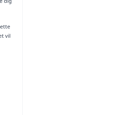
e dig
rette
t vil