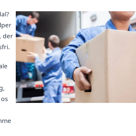
dal?
lper
, der
fri.
ale
g,
 os
omme