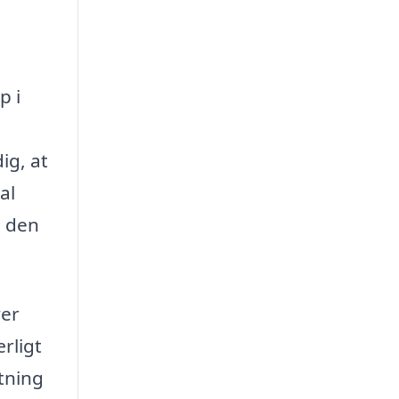
p i
ig, at
al
e den
ver
rligt
ytning