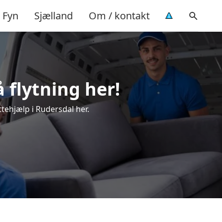
Fyn
Sjælland
Om / kontakt
å flytning her!
ttehjælp i Rudersdal her.