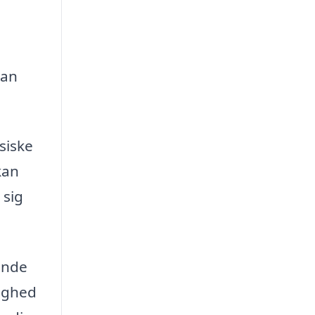
kan
siske
kan
 sig
finde
lighed