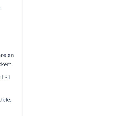
n
ære en
kkert.
l B i
dele,