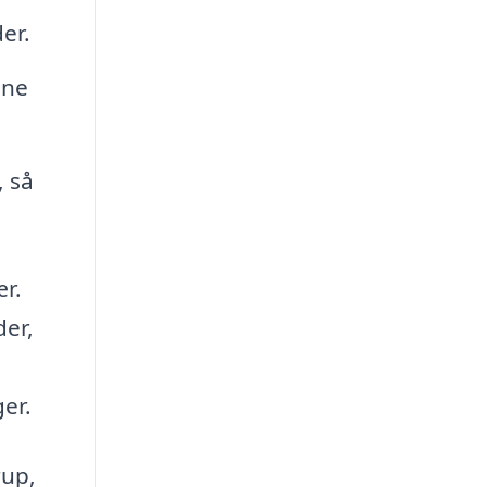
er.
ine
, så
ær.
der,
er.
rup,