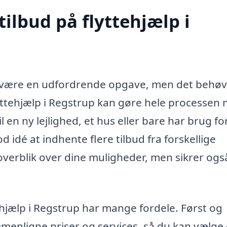
tilbud på flyttehjælp i
et være en udfordrende opgave, men det behø
lyttehjælp i Regstrup kan gøre hele processen
il en ny lejlighed, et hus eller bare har brug fo
od idé at indhente flere tilbud fra forskellige
overblik over dine muligheder, men sikrer også
ttehjælp i Regstrup har mange fordele. Først og
enligne priser og services, så du kan vælge