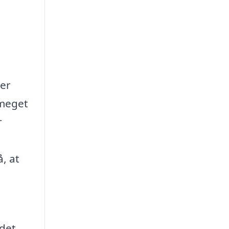
ver
 meget
r
, at
 det