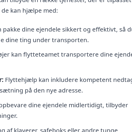
, de kan hjælpe med:
n pakke dine ejendele sikkert og effektivt, så 
de dine ting under transporten.
jer kan flytteteamet transportere dine ejend
r:
Flyttehjælp kan inkludere kompetent nedta
psætning på den nye adresse.
opbevare dine ejendele midlertidigt, tilbyder
inger.
ng af klaverer, safeboks eller andre tunge