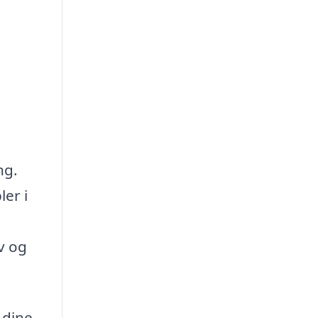
ng.
ler i
v og
 dine