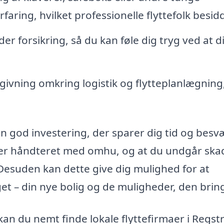
aring, hvilket professionelle flyttefolk besidd
er forsikring, så du kan føle dig tryg ved at d
ivning omkring logistik og flytteplanlægning
n god investering, der sparer dig tid og besv
liver håndteret med omhu, og at du undgår ska
 Desuden kan dette give dig mulighed for at
et – din nye bolig og de muligheder, den bring
kan du nemt finde lokale flyttefirmaer i Regst