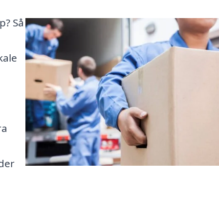
up? Så
kale
n
ra
der