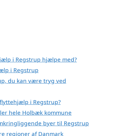
hjælp i Regstrup hjælpe med?
jælp i Regstrup
rup, du kan være tryg ved
lyttehjælp i Regstrup?
 eller hele Holbæk kommune
omkringliggende byer til Regstrup
ndre regioner af Danmark