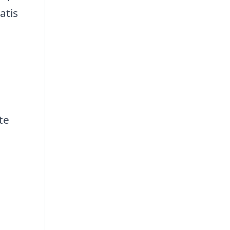
atis
te