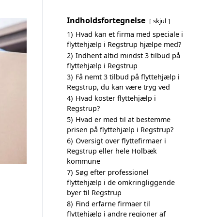
Indholdsfortegnelse
skjul
1)
Hvad kan et firma med speciale i
flyttehjælp i Regstrup hjælpe med?
2)
Indhent altid mindst 3 tilbud på
flyttehjælp i Regstrup
3)
Få nemt 3 tilbud på flyttehjælp i
Regstrup, du kan være tryg ved
4)
Hvad koster flyttehjælp i
Regstrup?
5)
Hvad er med til at bestemme
prisen på flyttehjælp i Regstrup?
6)
Oversigt over flyttefirmaer i
Regstrup eller hele Holbæk
kommune
7)
Søg efter professionel
flyttehjælp i de omkringliggende
byer til Regstrup
8)
Find erfarne firmaer til
flyttehjælp i andre regioner af