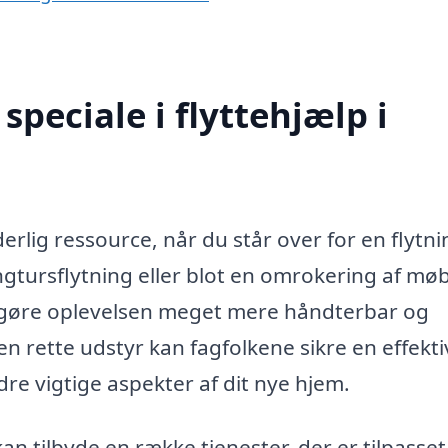
peciale i flyttehjælp i
rlig ressource, når du står over for en flytni
ngtursflytning eller blot en omrokering af møb
ma gøre oplevelsen meget mere håndterbar og
 rette udstyr kan fagfolkene sikre en effekti
dre vigtige aspekter af dit nye hjem.
kan tilbyde en række tjenester, der er tilpasset