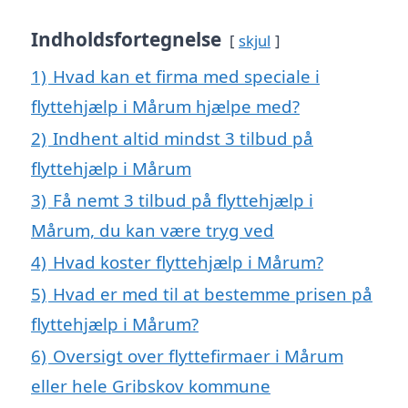
Indholdsfortegnelse
skjul
1)
Hvad kan et firma med speciale i
flyttehjælp i Mårum hjælpe med?
2)
Indhent altid mindst 3 tilbud på
flyttehjælp i Mårum
3)
Få nemt 3 tilbud på flyttehjælp i
Mårum, du kan være tryg ved
4)
Hvad koster flyttehjælp i Mårum?
5)
Hvad er med til at bestemme prisen på
flyttehjælp i Mårum?
6)
Oversigt over flyttefirmaer i Mårum
eller hele Gribskov kommune