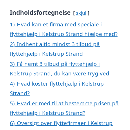
Indholdsfortegnelse
skjul
1)
Hvad kan et firma med speciale i
flyttehjælp i Kelstrup Strand hjælpe med?
2)
Indhent altid mindst 3 tilbud på
flyttehjælp i Kelstrup Strand
3)
Få nemt 3 tilbud på flyttehjælp i
Kelstrup Strand, du kan være tryg ved
4)
Hvad koster flyttehjælp i Kelstrup
Strand?
5)
Hvad er med til at bestemme prisen på
flyttehjælp i Kelstrup Strand?
6)
Oversigt over flyttefirmaer i Kelstrup