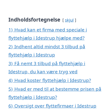
Indholdsfortegnelse
skjul
1)
Hvad kan et firma med speciale i
flyttehjælp i Idestrup hjælpe med?
2)
Indhent altid mindst 3 tilbud på
flyttehjælp i Idestrup
3)
Få nemt 3 tilbud på flyttehjælp i
Idestrup, du kan være tryg ved
4)
Hvad koster flyttehjælp i Idestrup?
5)
Hvad er med til at bestemme prisen på
flyttehjælp i Idestrup?
6)
Oversigt over flyttefirmaer i Idestrup