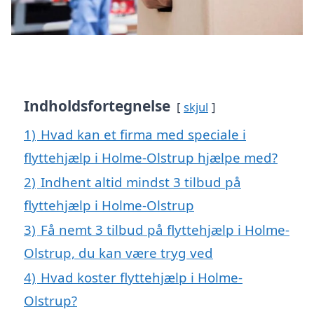
Indholdsfortegnelse
skjul
1)
Hvad kan et firma med speciale i
flyttehjælp i Holme-Olstrup hjælpe med?
2)
Indhent altid mindst 3 tilbud på
flyttehjælp i Holme-Olstrup
3)
Få nemt 3 tilbud på flyttehjælp i Holme-
Olstrup, du kan være tryg ved
4)
Hvad koster flyttehjælp i Holme-
Olstrup?