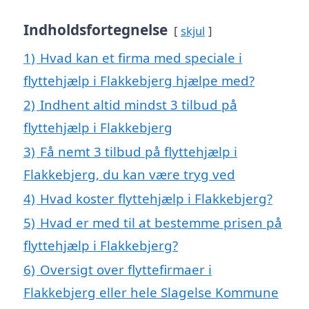
Indholdsfortegnelse
skjul
1)
Hvad kan et firma med speciale i
flyttehjælp i Flakkebjerg hjælpe med?
2)
Indhent altid mindst 3 tilbud på
flyttehjælp i Flakkebjerg
3)
Få nemt 3 tilbud på flyttehjælp i
Flakkebjerg, du kan være tryg ved
4)
Hvad koster flyttehjælp i Flakkebjerg?
5)
Hvad er med til at bestemme prisen på
flyttehjælp i Flakkebjerg?
6)
Oversigt over flyttefirmaer i
Flakkebjerg eller hele Slagelse Kommune