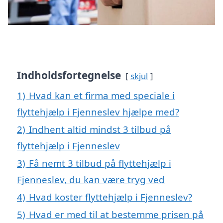
Indholdsfortegnelse
skjul
1)
Hvad kan et firma med speciale i
flyttehjælp i Fjenneslev hjælpe med?
2)
Indhent altid mindst 3 tilbud på
flyttehjælp i Fjenneslev
3)
Få nemt 3 tilbud på flyttehjælp i
Fjenneslev, du kan være tryg ved
4)
Hvad koster flyttehjælp i Fjenneslev?
5)
Hvad er med til at bestemme prisen på