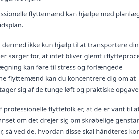
ssionelle flyttemænd kan hjælpe med planlæ
tidsplan.
 dermed ikke kun hjælp til at transportere di
 sørger for, at intet bliver glemt i flytteproc
nlægning kan føre til stress og forlængede
arne flyttemænd kan du koncentrere dig om at
ager sig af de tunge løft og praktiske opgave
professionelle flyttefolk er, at de er vant til a
anset om det drejer sig om skrøbelige gensta
, så ved de, hvordan disse skal håndteres ko