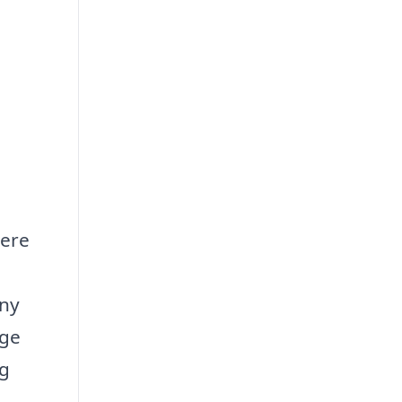
tere
g
 ny
rge
ig