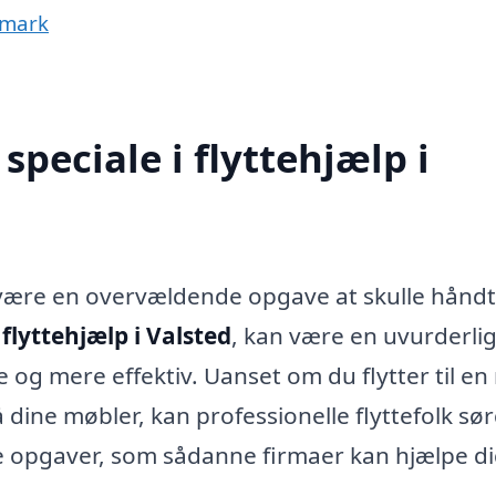
nmark
peciale i flyttehjælp i
t være en overvældende opgave at skulle hånd
r
flyttehjælp i Valsted
, kan være en uvurderli
 og mere effektiv. Uanset om du flytter til en
på dine møbler, kan professionelle flyttefolk sø
f de opgaver, som sådanne firmaer kan hjælpe d