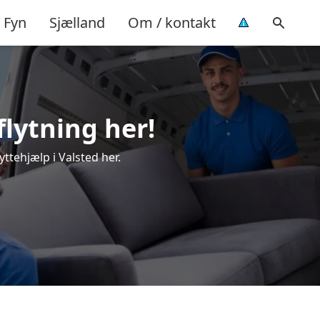
Fyn
Sjælland
Om / kontakt
flytning her!
yttehjælp i Valsted her.