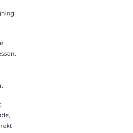
gning
ne
essen.
r.
t
nde,
rrekt