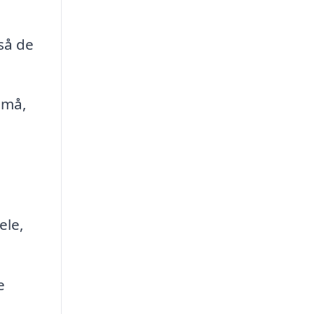
så de
små,
ele,
e