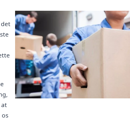
 det
ste
ette
le
ng,
 at
d os