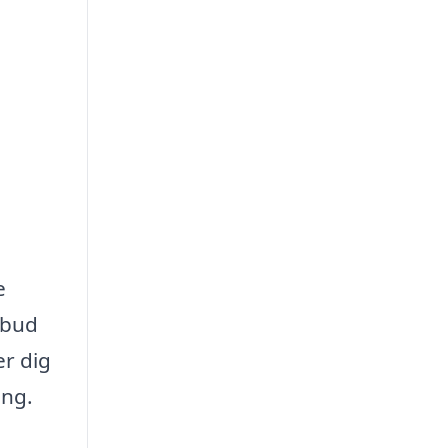
e
ilbud
er dig
ing.