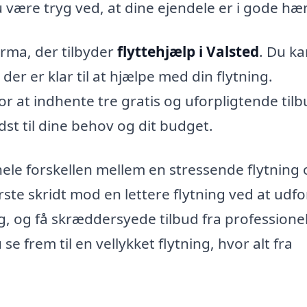
 være tryg ved, at dine ejendele er i gode hæ
irma, der tilbyder
flyttehjælp i Valsted
. Du ka
er er klar til at hjælpe med din flytning.
r at indhente tre gratis og uforpligtende tilb
st til dine behov og dit budget.
hele forskellen mellem en stressende flytning
ørste skridt mod en lettere flytning ved at udf
g, og få skræddersyede tilbud fra professionel
e frem til en vellykket flytning, hvor alt fra