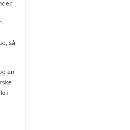
nder.
n
ud, så
 og en
orske
le i