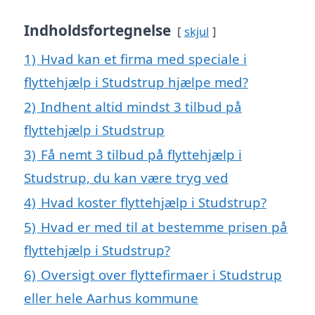
Indholdsfortegnelse
skjul
1)
Hvad kan et firma med speciale i
flyttehjælp i Studstrup hjælpe med?
2)
Indhent altid mindst 3 tilbud på
flyttehjælp i Studstrup
3)
Få nemt 3 tilbud på flyttehjælp i
Studstrup, du kan være tryg ved
4)
Hvad koster flyttehjælp i Studstrup?
5)
Hvad er med til at bestemme prisen på
flyttehjælp i Studstrup?
6)
Oversigt over flyttefirmaer i Studstrup
eller hele Aarhus kommune