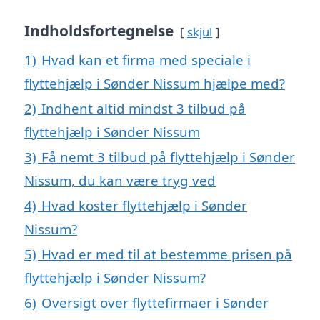
Indholdsfortegnelse
skjul
1)
Hvad kan et firma med speciale i
flyttehjælp i Sønder Nissum hjælpe med?
2)
Indhent altid mindst 3 tilbud på
flyttehjælp i Sønder Nissum
3)
Få nemt 3 tilbud på flyttehjælp i Sønder
Nissum, du kan være tryg ved
4)
Hvad koster flyttehjælp i Sønder
Nissum?
5)
Hvad er med til at bestemme prisen på
flyttehjælp i Sønder Nissum?
6)
Oversigt over flyttefirmaer i Sønder