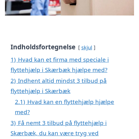
Indholdsfortegnelse
skjul
1)
Hvad kan et firma med speciale i
flyttehjælp i Skærbæk hjælpe med?
2)
Indhent altid mindst 3 tilbud på
flyttehjælp i Skærbæk
2.1)
Hvad kan en flyttehjælp hjælpe
med?
3)
Få nemt 3 tilbud på flyttehjælp i
Skærbæk, du kan være tryg ved