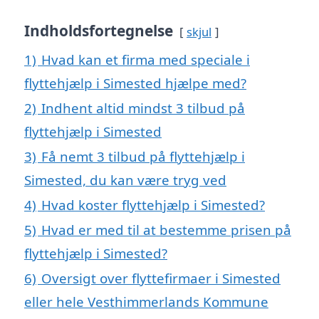
Indholdsfortegnelse
skjul
1)
Hvad kan et firma med speciale i
flyttehjælp i Simested hjælpe med?
2)
Indhent altid mindst 3 tilbud på
flyttehjælp i Simested
3)
Få nemt 3 tilbud på flyttehjælp i
Simested, du kan være tryg ved
4)
Hvad koster flyttehjælp i Simested?
5)
Hvad er med til at bestemme prisen på
flyttehjælp i Simested?
6)
Oversigt over flyttefirmaer i Simested
eller hele Vesthimmerlands Kommune