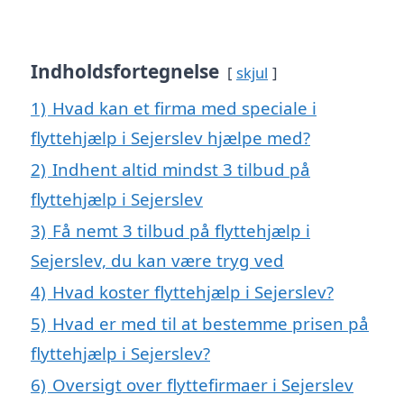
Indholdsfortegnelse
skjul
1)
Hvad kan et firma med speciale i
flyttehjælp i Sejerslev hjælpe med?
2)
Indhent altid mindst 3 tilbud på
flyttehjælp i Sejerslev
3)
Få nemt 3 tilbud på flyttehjælp i
Sejerslev, du kan være tryg ved
4)
Hvad koster flyttehjælp i Sejerslev?
5)
Hvad er med til at bestemme prisen på
flyttehjælp i Sejerslev?
6)
Oversigt over flyttefirmaer i Sejerslev