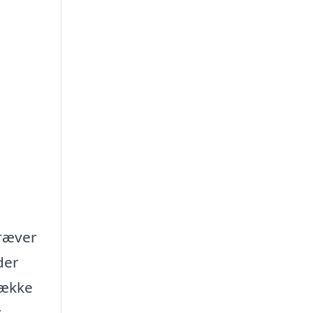
kræver
der
række
r