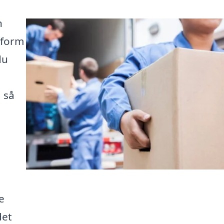
n
tform
du
, så
e
det