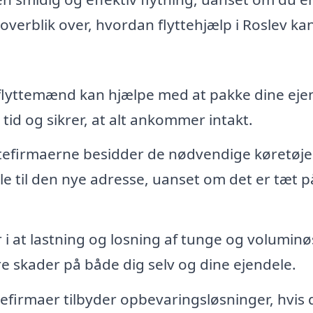
overblik over, hvordan flyttehjælp i Roslev ka
flyttemænd kan hjælpe med at pakke dine eje
g tid og sikrer, at alt ankommer intakt.
tefirmaerne besidder de nødvendige køretøje
ele til den nye adresse, uanset om det er tæt p
 i at lastning og losning af tunge og voluminø
ere skader på både dig selv og dine ejendele.
efirmaer tilbyder opbevaringsløsninger, hvis 