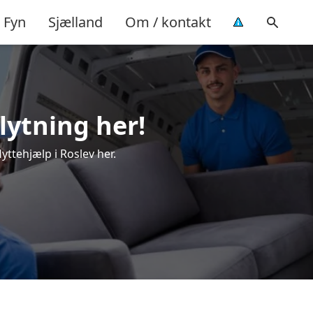
Fyn
Sjælland
Om / kontakt
flytning her!
yttehjælp i Roslev her.