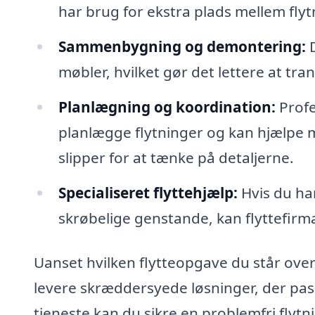
har brug for ekstra plads mellem flytn
Sammenbygning og demontering:
D
møbler, hvilket gør det lettere at tr
Planlægning og koordination:
Profe
planlægge flytninger og kan hjælpe m
slipper for at tænke på detaljerne.
Specialiseret flyttehjælp:
Hvis du har
skrøbelige genstande, kan flyttefirma
Uanset hvilken flytteopgave du står over f
levere skræddersyede løsninger, der pass
tjeneste kan du sikre en problemfri flyt