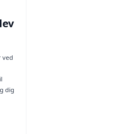
lev
r ved
l
g dig