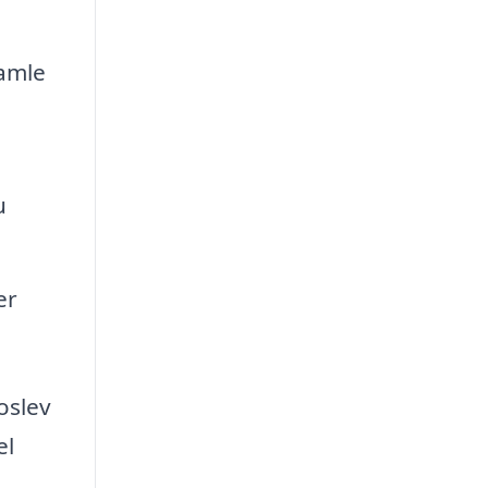
amle
u
er
oslev
el