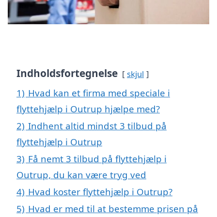
Indholdsfortegnelse
skjul
1)
Hvad kan et firma med speciale i
flyttehjælp i Outrup hjælpe med?
2)
Indhent altid mindst 3 tilbud på
flyttehjælp i Outrup
3)
Få nemt 3 tilbud på flyttehjælp i
Outrup, du kan være tryg ved
4)
Hvad koster flyttehjælp i Outrup?
5)
Hvad er med til at bestemme prisen på