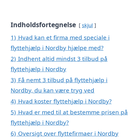
Indholdsfortegnelse
skjul
1)
Hvad kan et firma med speciale i
flyttehjælp i Nordby hjælpe med?
2)
Indhent altid mindst 3 tilbud på
flyttehjælp i Nordby
3)
Få nemt 3 tilbud på flyttehjælp i
Nordby, du kan være tryg ved
4)
Hvad koster flyttehjælp i Nordby?
5)
Hvad er med til at bestemme prisen på
flyttehjælp i Nordby?
6)
Oversigt over flyttefirmaer i Nordby