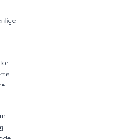
enlige
 for
ofte
re
em
ig
ende