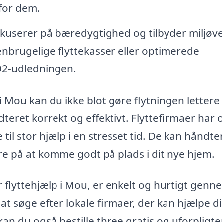
 for dem.
okuserer på bæredygtighed og tilbyder miljøv
enbrugelige flyttekasser eller optimerede
O2-udledningen.
i Mou kan du ikke blot gøre flytningen lettere
ndteret korrekt og effektivt. Flyttefirmaer har 
til stor hjælp i en stresset tid. De kan håndte
re på at komme godt på plads i dit nye hjem.
er flyttehjælp i Mou, er enkelt og hurtigt genn
 at søge efter lokale firmaer, der kan hjælpe d
an du også bestille three gratis og uforpligt