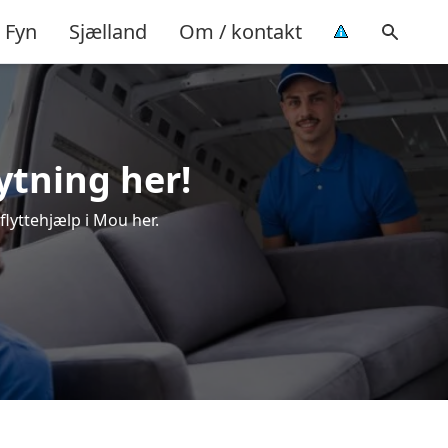
Fyn
Sjælland
Om / kontakt
lytning her!
flyttehjælp i Mou her.