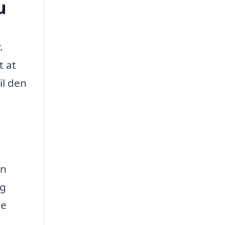
u
.
t at
il den
en
og
le