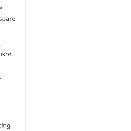
e
 spare
.
ikre,
r
ting