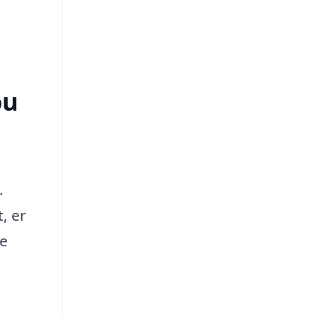
ou
.
, er
le