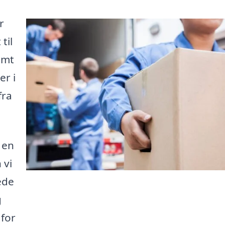
r
til
emt
er i
fra
 en
 vi
ede
g
 for