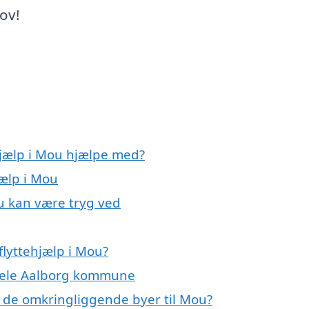
hov!
hjælp i Mou hjælpe med?
jælp i Mou
du kan være tryg ved
flyttehjælp i Mou?
r hele Aalborg kommune
p i de omkringliggende byer til Mou?