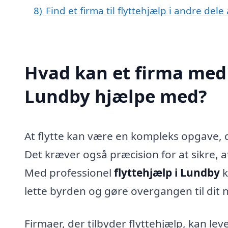
8)
Find et firma til flyttehjælp i andre del
Hvad kan et firma med s
Lundby hjælpe med?
At flytte kan være en kompleks opgave, d
Det kræver også præcision for at sikre, a
Med professionel
flyttehjælp i Lundby
k
lette byrden og gøre overgangen til dit
Firmaer, der tilbyder flyttehjælp, kan lev