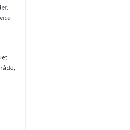
er.
vice
Det
mråde,