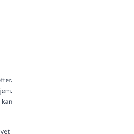
fter.
hjem.
t kan
syet