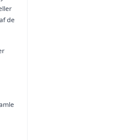
ller
af de
er
samle