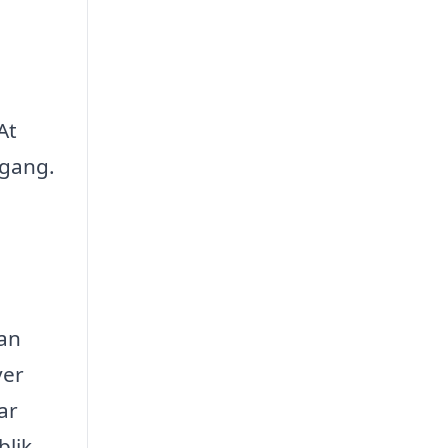
At
rgang.
kan
ver
ar
blik