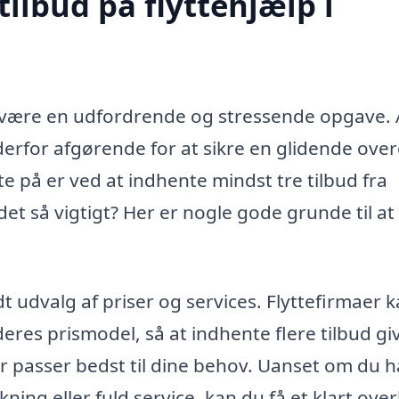
tilbud på flyttehjælp i
et være en udfordrende og stressende opgave. 
derfor afgørende for at sikre en glidende ove
e på er ved at indhente mindst tre tilbud fra
det så vigtigt? Her er nogle gode grunde til at
edt udvalg af priser og services. Flyttefirmaer 
deres prismodel, så at indhente flere tilbud gi
er passer bedst til dine behov. Uanset om du h
ning eller fuld service, kan du få et klart over