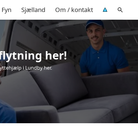
Fyn
Sjælland
Om / kontakt
flytning her!
yttehjælp i Lundby her.