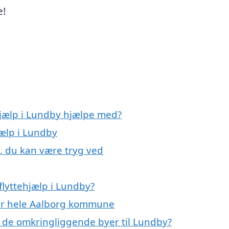
e!
hjælp i Lundby hjælpe med?
jælp i Lundby
y, du kan være tryg ved
flyttehjælp i Lundby?
ller hele Aalborg kommune
p i de omkringliggende byer til Lundby?