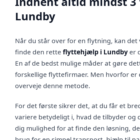
Indhent altid mindst 3 
Lundby
Når du står over for en flytning, kan d
finde den rette
flyttehjælp i Lundby
er 
En af de bedst mulige måder at gøre dett
forskellige flyttefirmaer. Men hvorfor er 
overveje denne metode.
For det første sikrer det, at du får et br
variere betydeligt i, hvad de tilbyder og 
dig mulighed for at finde den løsning, d
brug for en simpel transport, hjælp til pak