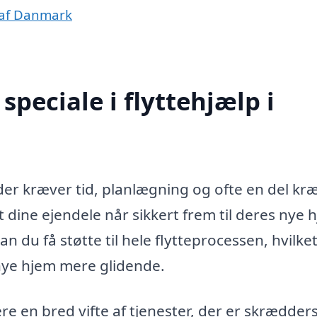
e af Danmark
peciale i flyttehjælp i
er kræver tid, planlægning og ofte en del kræ
t dine ejendele når sikkert frem til deres nye 
an du få støtte til hele flytteprocessen, hvilke
 nye hjem mere glidende.
ere en bred vifte af tjenester, der er skrædder