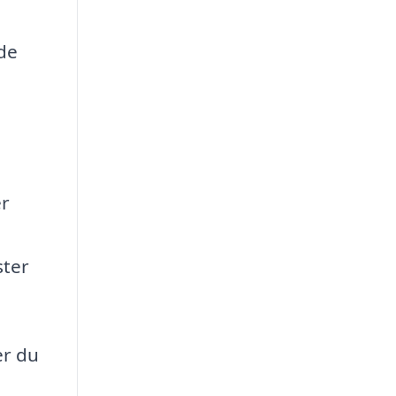
de
er
ster
er du