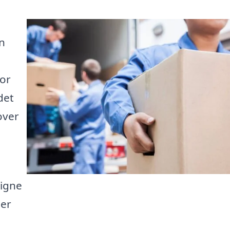
en
for
det
over
igne
der