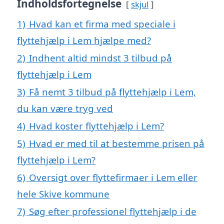
Indholdsfortegnelse
skjul
1)
Hvad kan et firma med speciale i
flyttehjælp i Lem hjælpe med?
2)
Indhent altid mindst 3 tilbud på
flyttehjælp i Lem
3)
Få nemt 3 tilbud på flyttehjælp i Lem,
du kan være tryg ved
4)
Hvad koster flyttehjælp i Lem?
5)
Hvad er med til at bestemme prisen på
flyttehjælp i Lem?
6)
Oversigt over flyttefirmaer i Lem eller
hele Skive kommune
7)
Søg efter professionel flyttehjælp i de