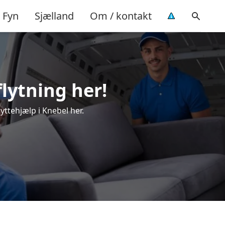
Fyn
Sjælland
Om / kontakt
flytning her!
yttehjælp i Knebel her.