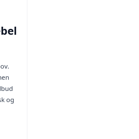
ebel
hov.
men
ilbud
sk og