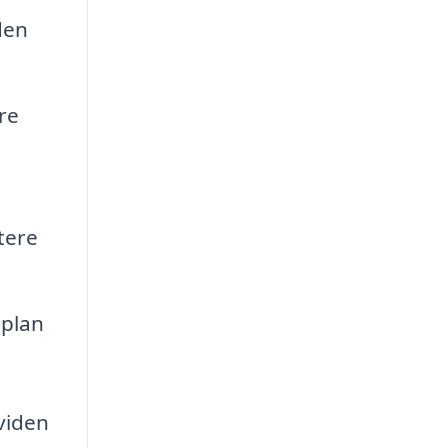
den
re
tere
 plan
 viden