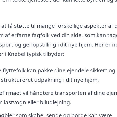
at få støtte til mange forskellige aspekter af 
am af erfarne fagfolk ved din side, som kan tag
ansport og genopstilling i dit nye hjem. Her er n
r i Knebel typisk tilbyder:
 flyttefolk kan pakke dine ejendele sikkert og
g struktureret udpakning i dit nye hjem.
efirmaet vil håndtere transporten af dine ejen
lastvogn eller biludlejning.
øbler som skabe, senge og borde kan være