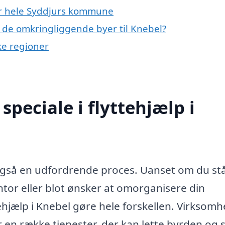
ler hele Syddjurs kommune
 i de omkringliggende byer til Knebel?
ske regioner
peciale i flyttehjælp i
gså en udfordrende proces. Uanset om du st
kontor eller blot ønsker at omorganisere din
hjælp i Knebel gøre hele forskellen. Virksomh
er en række tjenester, der kan lette byrden og s