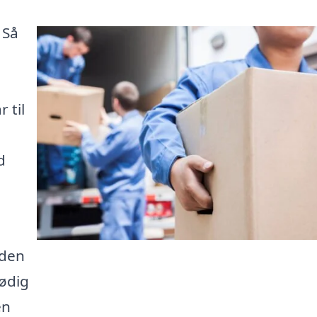
 Så
 til
d
 den
nødig
en