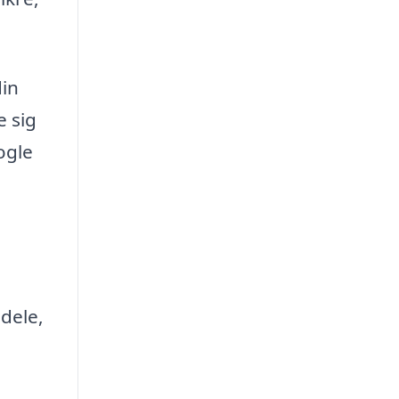
din
e sig
ogle
dele,