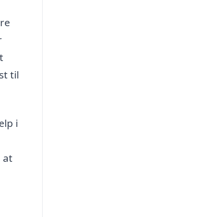
tre
r
t
t til
lp i
 at