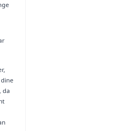
ange
ar
r,
 dine
, da
mt
an