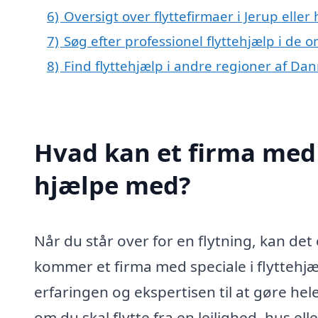
6)
Oversigt over flyttefirmaer i Jerup ell
7)
Søg efter professionel flyttehjælp i de 
8)
Find flyttehjælp i andre regioner af Da
Hvad kan et firma med s
hjælpe med?
Når du står over for en flytning, kan de
kommer et firma med speciale i flyttehjælp
erfaringen og ekspertisen til at gøre hel
om du skal flytte fra en lejlighed, hus e