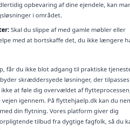
dlertidig opbevaring af dine ejendele, kan m
gsløsninger i området.
ter:
Skal du slippe af med gamle møbler eller
lpe med at bortskaffe det, du ikke længere h
up, får du ikke blot adgang til praktiske tjeneste
ilbyder skræddersyede løsninger, der tilpasses
kke at føle dig overvældet af flytteprocessen
ele vejen igennem. På flyttehjaelp.dk kan du ne
 med din flytning. Vores platform giver dig
orpligtende tilbud fra dygtige fagfolk, så du k