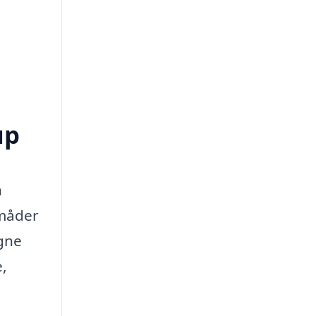
up
n
 måder
igne
e,