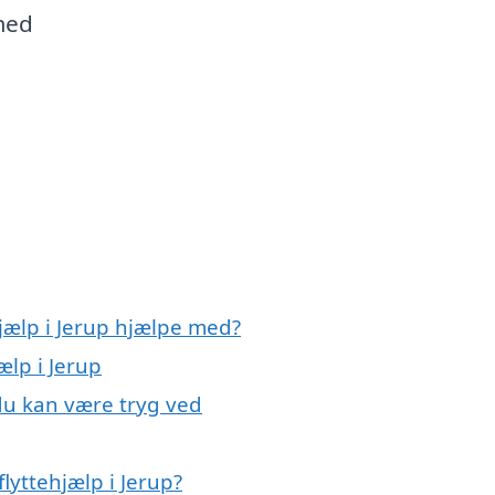
med
hjælp i Jerup hjælpe med?
ælp i Jerup
 du kan være tryg ved
lyttehjælp i Jerup?