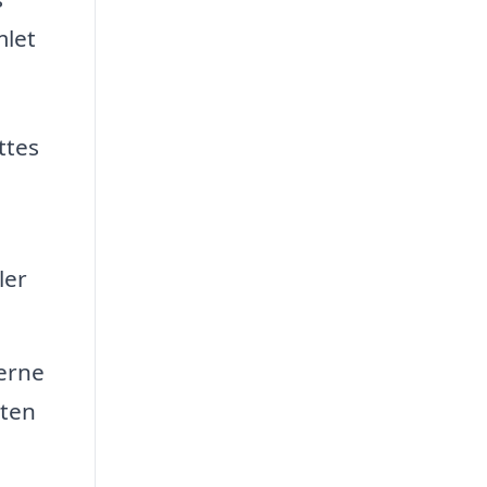
mlet
ttes
ler
perne
sten