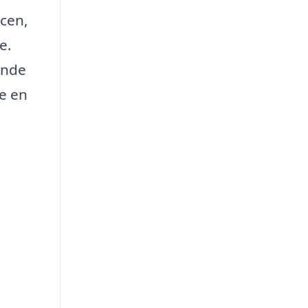
icen,
e.
finde
ge en