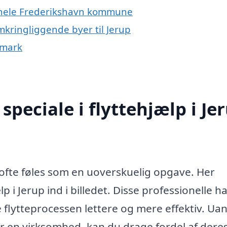
er hele Frederikshavn kommune
omkringliggende byer til Jerup
nmark
peciale i flyttehjælp i Je
t ofte føles som en uoverskuelig opgave. Her
 i Jerup ind i billedet. Disse professionelle h
e flytteprocessen lettere og mere effektiv. Ua
ller en virksomhed, kan du drage fordel af dere