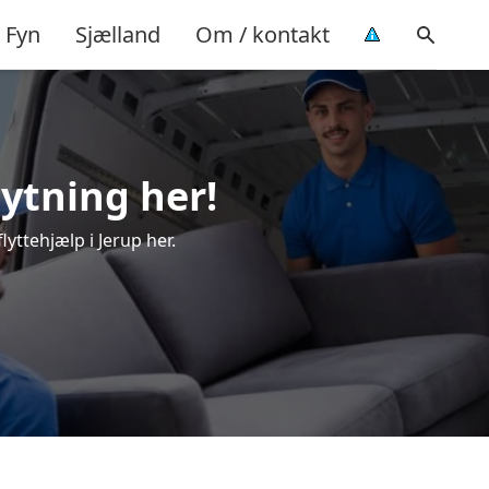
Fyn
Sjælland
Om / kontakt
lytning her!
yttehjælp i Jerup her.