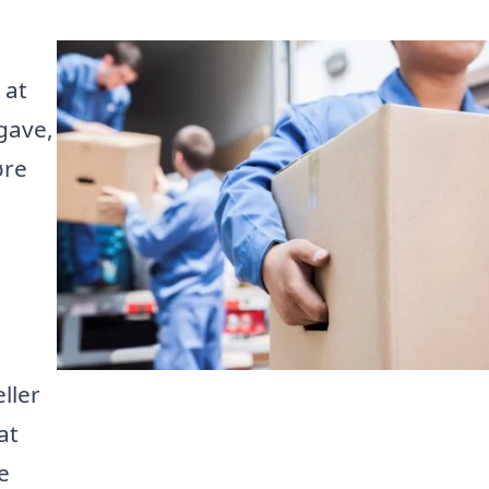
 at
gave,
øre
t
ller
at
e