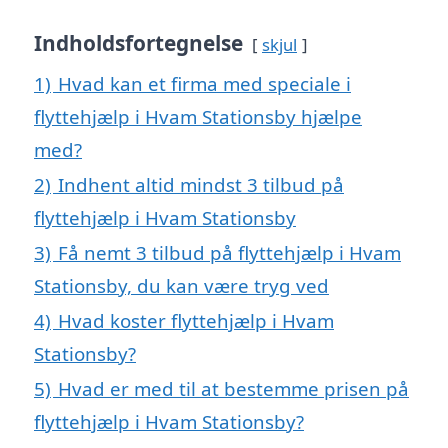
Indholdsfortegnelse
skjul
1)
Hvad kan et firma med speciale i
flyttehjælp i Hvam Stationsby hjælpe
med?
2)
Indhent altid mindst 3 tilbud på
flyttehjælp i Hvam Stationsby
3)
Få nemt 3 tilbud på flyttehjælp i Hvam
Stationsby, du kan være tryg ved
4)
Hvad koster flyttehjælp i Hvam
Stationsby?
5)
Hvad er med til at bestemme prisen på
flyttehjælp i Hvam Stationsby?