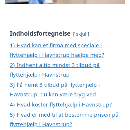
Indholdsfortegnelse
skjul
1)
Hvad kan et firma med speciale i
flyttehjælp i Havnstrup hjælpe med?
2)
Indhent altid mindst 3 tilbud på
flyttehjælp i Havnstrup
3)
Få nemt 3 tilbud på flyttehjælp i
Havnstrup, du kan være tryg ved
4)
Hvad koster flyttehjælp i Havnstrup?
5)
Hvad er med til at bestemme prisen på
flyttehjælp i Havnstrup?