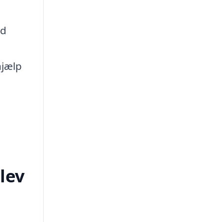
ed
hjælp
lev