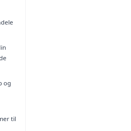
ndele
din
ede
p og
er til