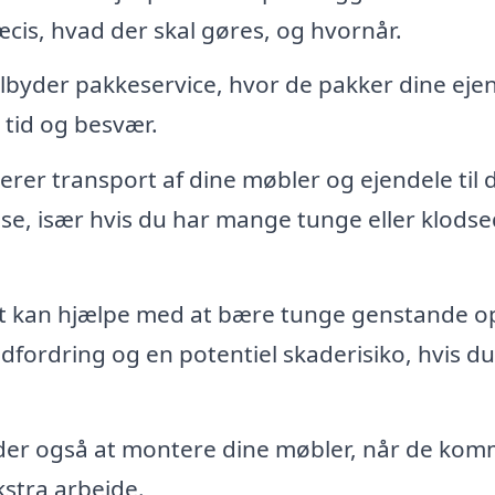
præcis, hvad der skal gøres, og hvornår.
lbyder pakkeservice, hvor de pakker dine eje
g tid og besvær.
erer transport af dine møbler og ejendele til 
lse, især hvis du har mange tunge eller klods
t kan hjælpe med at bære tunge genstande o
dfordring og en potentiel skaderisiko, hvis du
yder også at montere dine møbler, når de komm
kstra arbejde.