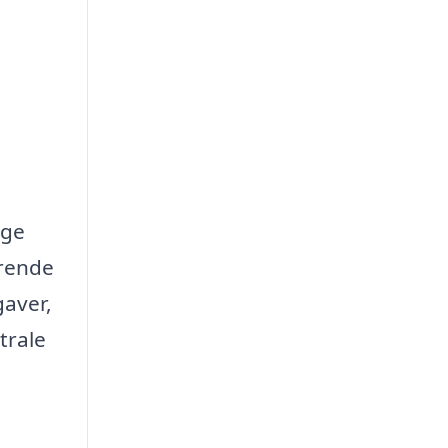
age
ørende
gaver,
trale