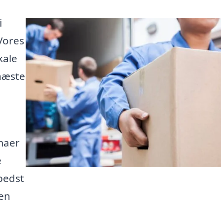
i
 Vores
kale
 næste
rmaer
e
bedst
 en