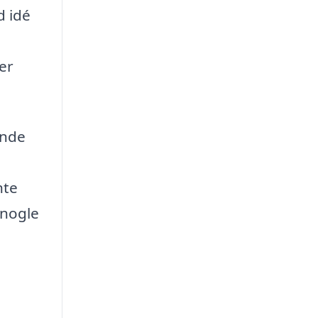
d idé
er
ende
nte
 nogle