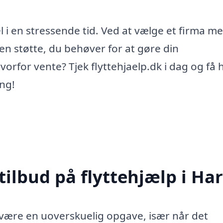
l i en stressende tid. Ved at vælge et firma m
 den støtte, du behøver for at gøre din
vorfor vente? Tjek flyttehjaelp.dk i dag og få 
ing!
tilbud på flyttehjælp i Har
t være en uoverskuelig opgave, især når det