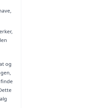
have,
ærker,
den
lat og
ngen,
 finde
 Dette
alg