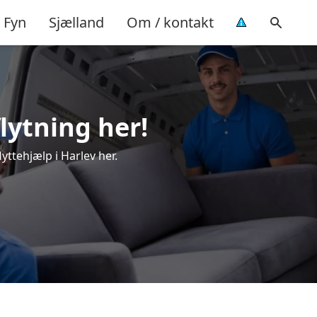
Fyn
Sjælland
Om / kontakt
flytning her!
yttehjælp i Harlev her.