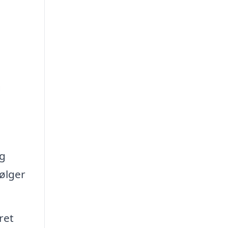
g
og
følger
ret