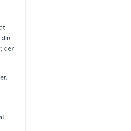
at
 din
r, der
er,
al