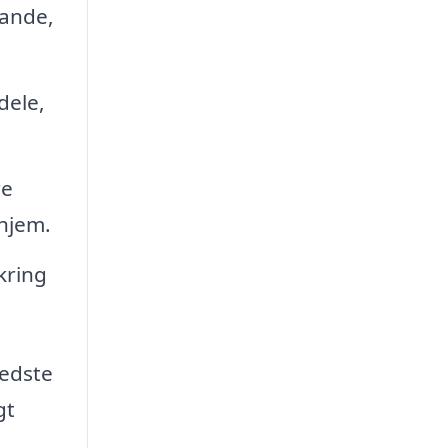
tande,
dele,
re
 hjem.
kring
bedste
gt