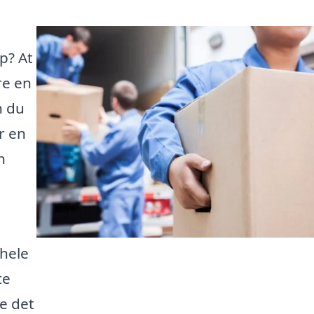
p? At
re en
n du
r en
n
 hele
te
e det