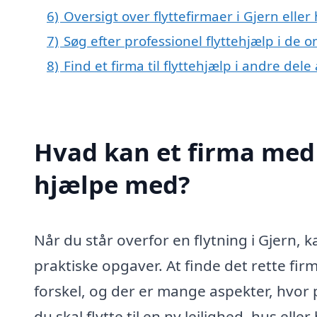
6)
Oversigt over flyttefirmaer i Gjern ell
7)
Søg efter professionel flyttehjælp i de 
8)
Find et firma til flyttehjælp i andre del
Hvad kan et firma med s
hjælpe med?
Når du står overfor en flytning i Gjern,
praktiske opgaver. At finde det rette firm
forskel, og der er mange aspekter, hvor p
du skal flytte til en ny lejlighed, hus ell