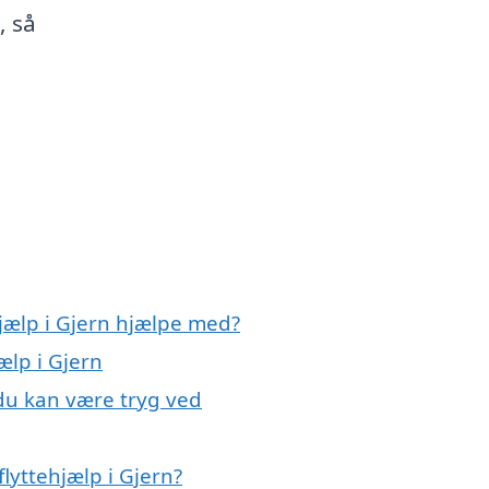
, så
hjælp i Gjern hjælpe med?
ælp i Gjern
 du kan være tryg ved
lyttehjælp i Gjern?