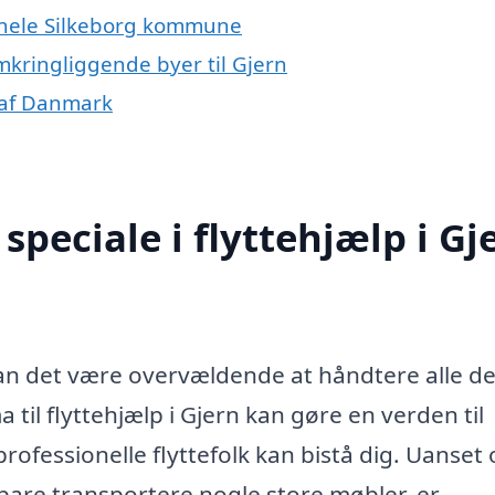
er hele Silkeborg kommune
omkringliggende byer til Gjern
e af Danmark
peciale i flyttehjælp i Gj
 kan det være overvældende at håndtere alle d
a til flyttehjælp i Gjern kan gøre en verden til
rofessionelle flyttefolk kan bistå dig. Uanset
er bare transportere nogle store møbler, er