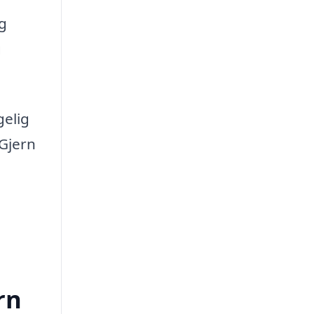
og
g
gelig
 Gjern
rn