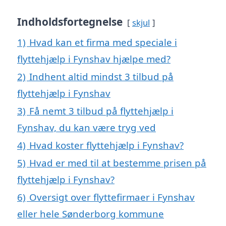
Indholdsfortegnelse
skjul
1)
Hvad kan et firma med speciale i
flyttehjælp i Fynshav hjælpe med?
2)
Indhent altid mindst 3 tilbud på
flyttehjælp i Fynshav
3)
Få nemt 3 tilbud på flyttehjælp i
Fynshav, du kan være tryg ved
4)
Hvad koster flyttehjælp i Fynshav?
5)
Hvad er med til at bestemme prisen på
flyttehjælp i Fynshav?
6)
Oversigt over flyttefirmaer i Fynshav
eller hele Sønderborg kommune