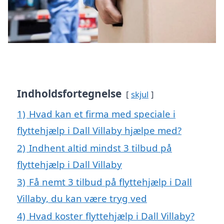
Indholdsfortegnelse
skjul
1)
Hvad kan et firma med speciale i
flyttehjælp i Dall Villaby hjælpe med?
2)
Indhent altid mindst 3 tilbud på
flyttehjælp i Dall Villaby
3)
Få nemt 3 tilbud på flyttehjælp i Dall
Villaby, du kan være tryg ved
4)
Hvad koster flyttehjælp i Dall Villaby?