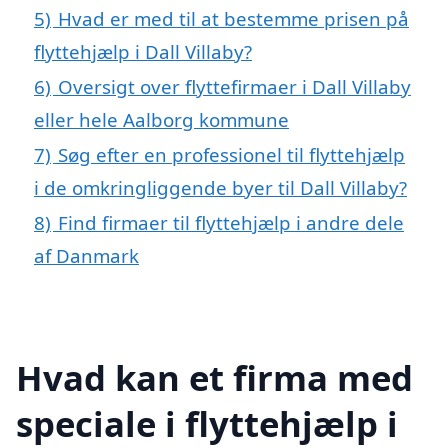
5)
Hvad er med til at bestemme prisen på
flyttehjælp i Dall Villaby?
6)
Oversigt over flyttefirmaer i Dall Villaby
eller hele Aalborg kommune
7)
Søg efter en professionel til flyttehjælp
i de omkringliggende byer til Dall Villaby?
8)
Find firmaer til flyttehjælp i andre dele
af Danmark
Hvad kan et firma med
speciale i flyttehjælp i