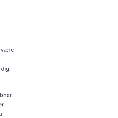
n være
 dig,
åbner
er
u