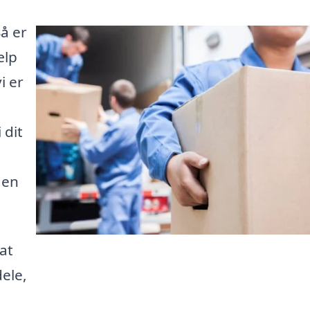
å er
ælp
i er
 dit
den
at
dele,