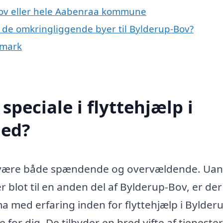
-Bov eller hele Aabenraa kommune
p i de omkringliggende byer til Bylderup-Bov?
nmark
peciale i flyttehjælp i
med?
et være både spændende og overvældende. Uan
ler blot til en anden del af Bylderup-Bov, er der
ma med erfaring inden for flyttehjælp i Bylder
or dig. De tilbyder en bred vifte af tjenester