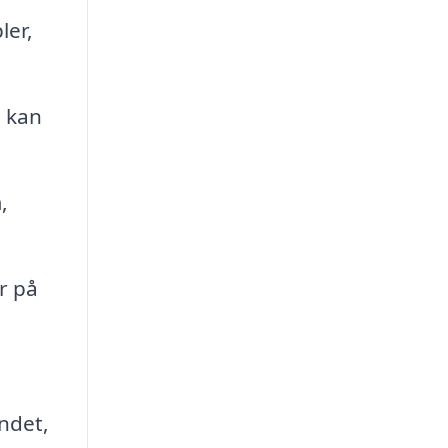
ler,
, kan
,
r på
indet,