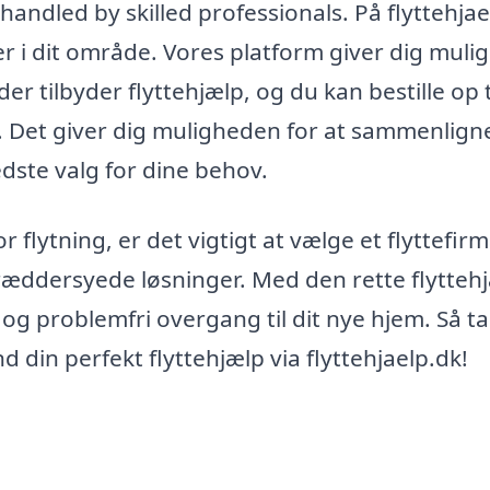
andled by skilled professionals. På flyttehjae
r i dit område. Vores platform giver dig muli
der tilbyder flyttehjælp, og du kan bestille op t
lk. Det giver dig muligheden for at sammenlign
edste valg for dine behov.
 flytning, er det vigtigt at vælge et flyttefirm
kræddersyede løsninger. Med den rette flytteh
 og problemfri overgang til dit nye hjem. Så t
ind din perfekt flyttehjælp via flyttehjaelp.dk!