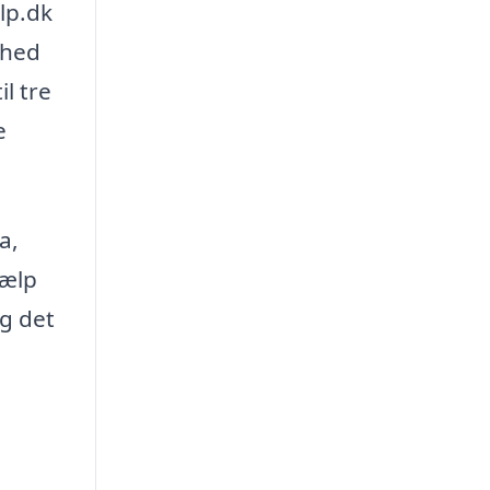
lp.dk
ghed
il tre
e
a,
jælp
ag det