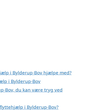
hjælp i Bylderup-Bov hjælpe med?
jælp i Bylderup-Bov
rup-Bov, du kan være tryg ved
lyttehjælp i Bylderup-Bov?