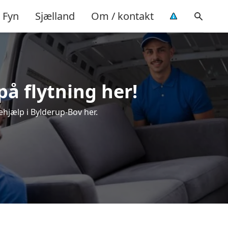
Fyn
Sjælland
Om / kontakt
på flytning her!
ehjælp i Bylderup-Bov her.