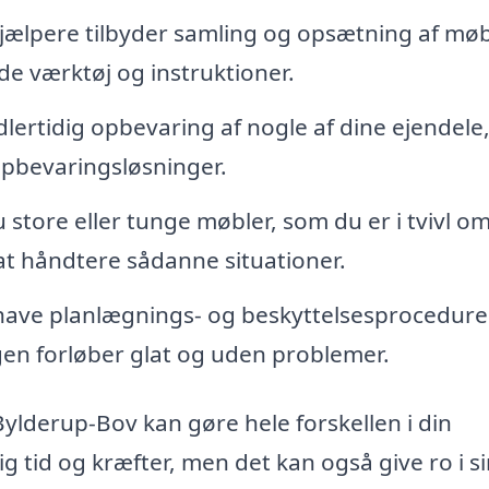
ælpere tilbyder samling og opsætning af møb
de værktøj og instruktioner.
lertidig opbevaring af nogle af dine ejendele
 opbevaringsløsninger.
 store eller tunge møbler, som du er i tvivl om
 at håndtere sådanne situationer.
l have planlægnings- og beskyttelsesprocedure
ingen forløber glat og uden problemer.
 Bylderup-Bov kan gøre hele forskellen i din
ig tid og kræfter, men det kan også give ro i s