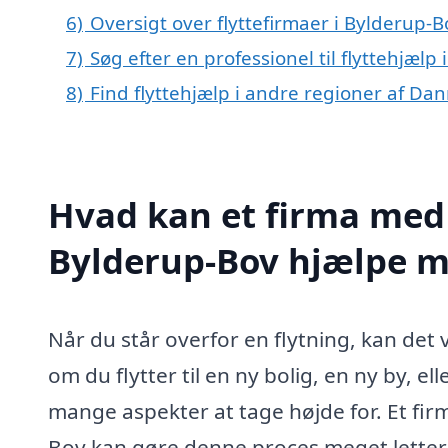
6)
Oversigt over flyttefirmaer i Bylderup
7)
Søg efter en professionel til flyttehjæl
8)
Find flyttehjælp i andre regioner af Da
Hvad kan et firma med s
Bylderup-Bov hjælpe 
Når du står overfor en flytning, kan d
om du flytter til en ny bolig, en ny by, el
mange aspekter at tage højde for. Et fir
Bov kan gøre denne proces meget lettere f