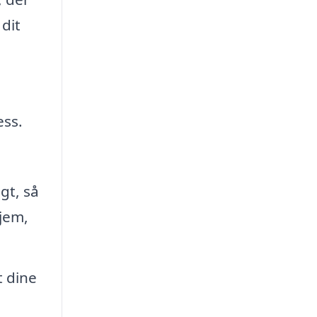
 dit
ess.
gt, så
jem,
t dine