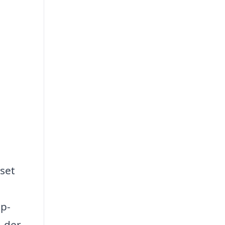
set
up-
, der