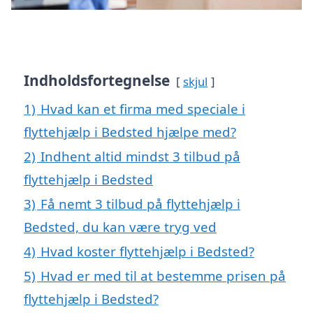
Indholdsfortegnelse
skjul
1)
Hvad kan et firma med speciale i
flyttehjælp i Bedsted hjælpe med?
2)
Indhent altid mindst 3 tilbud på
flyttehjælp i Bedsted
3)
Få nemt 3 tilbud på flyttehjælp i
Bedsted, du kan være tryg ved
4)
Hvad koster flyttehjælp i Bedsted?
5)
Hvad er med til at bestemme prisen på
flyttehjælp i Bedsted?