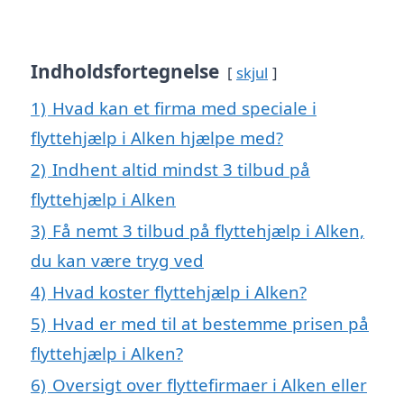
Indholdsfortegnelse
skjul
1)
Hvad kan et firma med speciale i
flyttehjælp i Alken hjælpe med?
2)
Indhent altid mindst 3 tilbud på
flyttehjælp i Alken
3)
Få nemt 3 tilbud på flyttehjælp i Alken,
du kan være tryg ved
4)
Hvad koster flyttehjælp i Alken?
5)
Hvad er med til at bestemme prisen på
flyttehjælp i Alken?
6)
Oversigt over flyttefirmaer i Alken eller