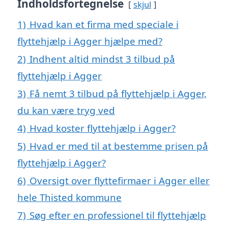
Indholdsfortegnelse
skjul
1)
Hvad kan et firma med speciale i
flyttehjælp i Agger hjælpe med?
2)
Indhent altid mindst 3 tilbud på
flyttehjælp i Agger
3)
Få nemt 3 tilbud på flyttehjælp i Agger,
du kan være tryg ved
4)
Hvad koster flyttehjælp i Agger?
5)
Hvad er med til at bestemme prisen på
flyttehjælp i Agger?
6)
Oversigt over flyttefirmaer i Agger eller
hele Thisted kommune
7)
Søg efter en professionel til flyttehjælp